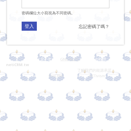
密碼欄位大小寫視為不同密碼。
忘記密碼了嗎？
netiCRM 是一套採用
GNU AGPL
授權的自由軟體
netiCRM.tw
是由網絡行動科技提供的非營利組織CRM服務，你造訪的
網站使用 100% 再生能源提供服務
了解我們的能源承諾
Forked from
CiviCRM
& Powered by
NETivism